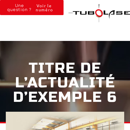
Une
Voir le
question ?
numéro
TITRE DE
L’ACTUALITÉ
D’EXEMPLE 6